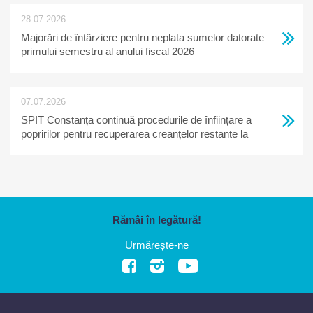
28.07.2026
Majorări de întârziere pentru neplata sumelor datorate
primului semestru al anului fiscal 2026
07.07.2026
SPIT Constanța continuă procedurile de înființare a
popririlor pentru recuperarea creanțelor restante la
bugetul local
Rămâi în legătură!
Urmărește-ne