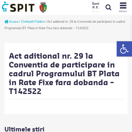
Sunt
P. F.
P. J.
MENIU
Sunt
Acasa
/
Cheltuieli Publice
/
Act aditional nr. 29 la Conventia de participare in cadrul
P. J.
P. F.
Programului BT Plata in Rate Fixe fara dobanda – T142522
De
Act aditional nr. 29 la
Conventia de participare in
cadrul Programului BT Plata
in Rate Fixe fara dobanda –
T142522
Ultimele știri