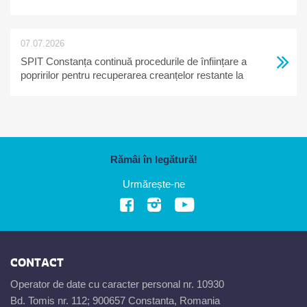
07.07.2026
SPIT Constanța continuă procedurile de înființare a
popririlor pentru recuperarea creanțelor restante la
bugetul local
Rămâi în legătură!
Urmărește-ne
CONTACT
Operator de date cu caracter personal nr. 10930
Bd. Tomis nr. 112; 900657 Constanta, Romania