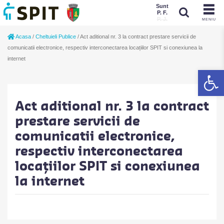
Sunt
P. F.
P. J.
MENIU
Sunt
Acasa
/
Cheltuieli Publice
/
Act aditional nr. 3 la contract prestare servicii de
P. J.
P. F.
comunicatii electronice, respectiv interconectarea locațiilor SPIT si conexiunea la
internet
De
Act aditional nr. 3 la contract
prestare servicii de
comunicatii electronice,
respectiv interconectarea
locațiilor SPIT si conexiunea
la internet