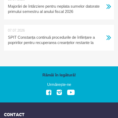
Majorări de întârziere pentru neplata sumelor datorate
primului semestru al anului fiscal 2026
07.07.2026
SPIT Constanța continuă procedurile de înființare a
popririlor pentru recuperarea creanțelor restante la
bugetul local
Rămâi în legătură!
Urmărește-ne
CONTACT