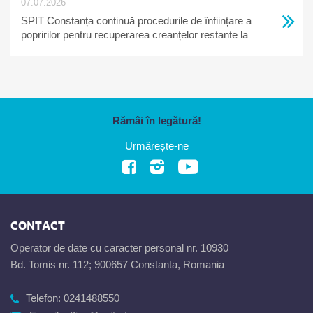
07.07.2026
SPIT Constanța continuă procedurile de înființare a
popririlor pentru recuperarea creanțelor restante la
bugetul local
Rămâi în legătură!
Urmărește-ne
CONTACT
Operator de date cu caracter personal nr. 10930
Bd. Tomis nr. 112; 900657 Constanta, Romania
Telefon:
0241488550