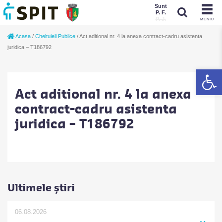
Sunt
P. F.
P. J.
MENIU
Sunt
Acasa
/
Cheltuieli Publice
/
Act aditional nr. 4 la anexa contract-cadru asistenta
P. J.
P. F.
juridica – T186792
De
Act aditional nr. 4 la anexa
contract-cadru asistenta
juridica – T186792
Ultimele știri
06.08.2026