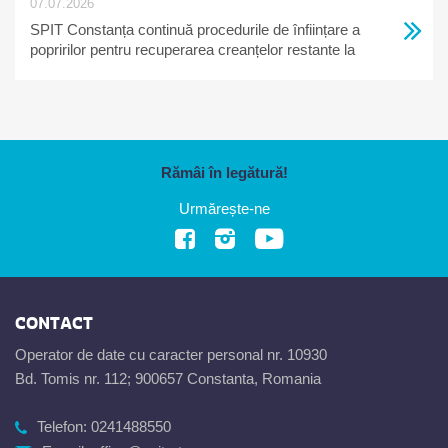
07.07.2026
SPIT Constanța continuă procedurile de înființare a
popririlor pentru recuperarea creanțelor restante la
bugetul local
Rămâi în legătură!
Urmărește-ne
CONTACT
Operator de date cu caracter personal nr. 10930
Bd. Tomis nr. 112; 900657 Constanta, Romania
Telefon:
0241488550