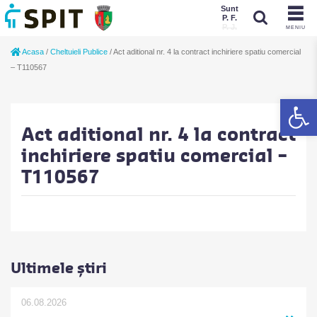
Sunt
P. F.
P. J.
MENIU
Sunt
Acasa
/
Cheltuieli Publice
/
Act aditional nr. 4 la contract inchiriere spatiu comercial
P. J.
P. F.
– T110567
De
Act aditional nr. 4 la contract
inchiriere spatiu comercial –
T110567
Ultimele știri
06.08.2026