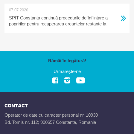
07.07.2026
SPIT Constanța continuă procedurile de înființare a
popririlor pentru recuperarea creanțelor restante la
bugetul local
Rămâi în legătură!
Urmărește-ne
CONTACT
Operator de date cu caracter personal nr. 10930
Bd. Tomis nr. 112; 900657 Constanta, Romania