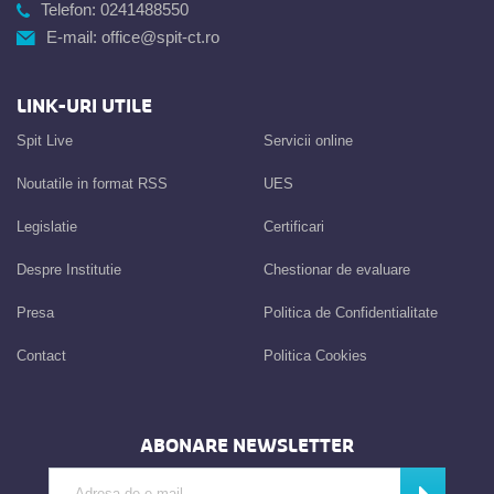
Telefon:
0241488550
E-mail:
office@spit-ct.ro
LINK-URI UTILE
Spit Live
Servicii online
Noutatile in format RSS
UES
Legislatie
Certificari
Despre Institutie
Chestionar de evaluare
Presa
Politica de Confidentialitate
Contact
Politica Cookies
ABONARE NEWSLETTER
Introdu adresa de e-mail
Abonează