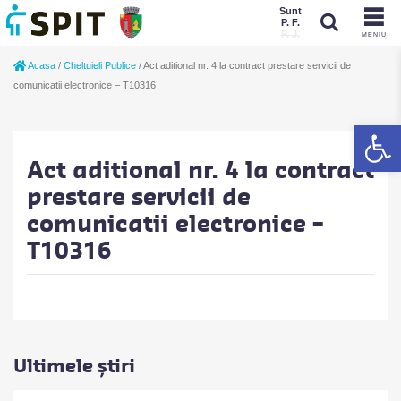
Sunt
P. F.
P. J.
MENIU
Sunt
Acasa
/
Cheltuieli Publice
/
Act aditional nr. 4 la contract prestare servicii de
P. J.
P. F.
comunicatii electronice – T10316
De
Act aditional nr. 4 la contract
prestare servicii de
comunicatii electronice –
T10316
Ultimele știri