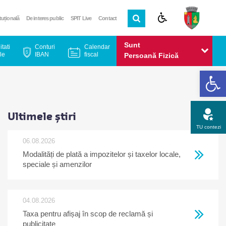
ituțională
De interes public
SPIT Live
Contact
Sunt
itati
Conturi
Calendar
le
IBAN
fiscal
Persoană Fizică
De
Sunt
Persoană Juridică
Ultimele știri
TU contezi
06.08.2026
Modalități de plată a impozitelor și taxelor locale,
Apel gratuit
Newsletter
Program
Opinia ta
speciale și amenzilor
04.08.2026
Taxa pentru afișaj în scop de reclamă și
publicitate