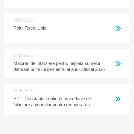
30.07.2026
Rolul Fiscal Unic
28.07.2026
Majorări de întârziere pentru neplata sumelor
datorate primului semestru al anului fiscal 2026
07.07.2026
SPIT Constanța continuă procedurile de
înființare a popririlor pentru recuperarea
creanțelor restante la bugetul local