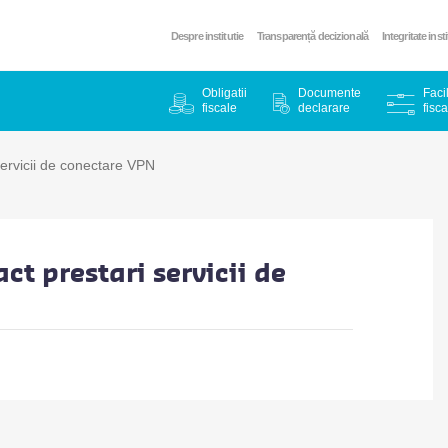
Despre institutie
Transparență decizională
Integritate inst
Obligatii
Documente
Facil
fiscale
declarare
fisca
 servicii de conectare VPN
act prestari servicii de