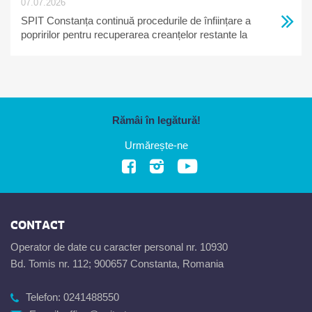
07.07.2026
SPIT Constanța continuă procedurile de înființare a
popririlor pentru recuperarea creanțelor restante la
bugetul local
Rămâi în legătură!
Urmărește-ne
CONTACT
Operator de date cu caracter personal nr. 10930
Bd. Tomis nr. 112; 900657 Constanta, Romania
Telefon:
0241488550