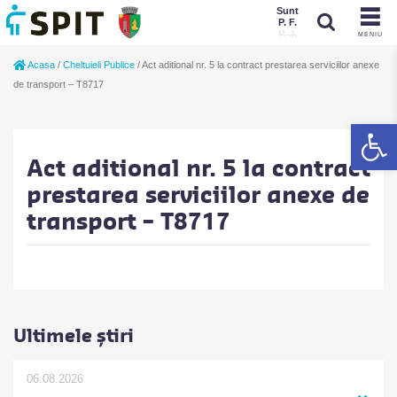
Sunt
P. F.
P. J.
MENIU
Sunt
Acasa
/
Cheltuieli Publice
/
Act aditional nr. 5 la contract prestarea serviciilor anexe
P. J.
P. F.
de transport – T8717
De
Act aditional nr. 5 la contract
prestarea serviciilor anexe de
transport – T8717
Ultimele știri
06.08.2026