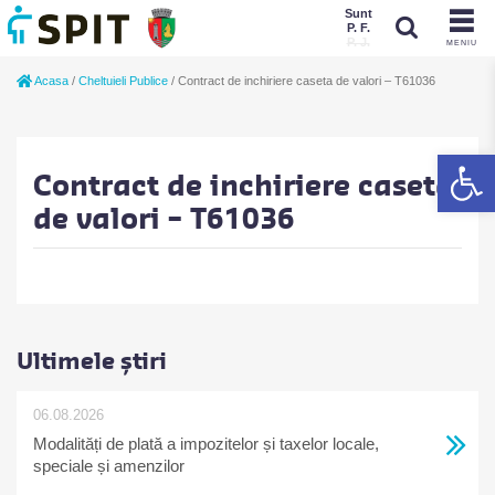
Sunt
P. F.
P. J.
MENIU
Sunt
Acasa
/
Cheltuieli Publice
/
Contract de inchiriere caseta de valori – T61036
P. J.
P. F.
De
Contract de inchiriere caseta
de valori – T61036
Ultimele știri
06.08.2026
Modalități de plată a impozitelor și taxelor locale,
speciale și amenzilor