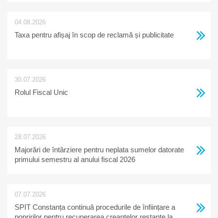
04.08.2026
Taxa pentru afișaj în scop de reclamă și publicitate
30.07.2026
Rolul Fiscal Unic
28.07.2026
Majorări de întârziere pentru neplata sumelor datorate
primului semestru al anului fiscal 2026
07.07.2026
SPIT Constanța continuă procedurile de înființare a
popririlor pentru recuperarea creanțelor restante la