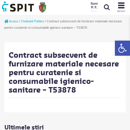
Sunt
P. F.
P. J.
MENIU
Sunt
Acasa
/
Cheltuieli Publice
/
Contract subsecvent de furnizare materiale necesare
P. J.
P. F.
pentru curatenie si consumabile igienico-sanitare – T53878
De
Contract subsecvent de
furnizare materiale necesare
pentru curatenie si
consumabile igienico-
sanitare – T53878
Ultimele știri