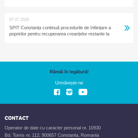
07.07.2026
SPIT Constanța continuă procedurile de înființare a
popririlor pentru recuperarea creanțelor restante la
bugetul local
Rămâi în legătură!
Urmărește-ne
CONTACT
Operator de date cu caracter personal nr. 10930
Bd. Tomis nr. 112; 900657 Constanta, Romania