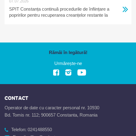
07.07.2026
SPIT Constanța continuă procedurile de înființare a
popririlor pentru recuperarea creanțelor restante la
bugetul local
Rămâi în legătură!
Urmărește-ne
CONTACT
Operator de date cu caracter personal nr. 10930
Bd. Tomis nr. 112; 900657 Constanta, Romania
Telefon:
0241488550