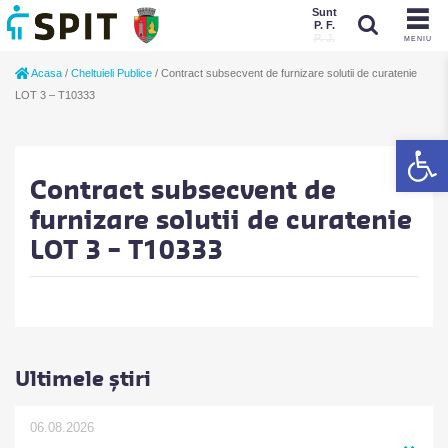
Sunt
P. F.
P. J.
MENIU
Sunt
Acasa
/
Cheltuieli Publice
/
Contract subsecvent de furnizare solutii de curatenie
P. J.
P. F.
LOT 3 – T10333
De
Contract subsecvent de
furnizare solutii de curatenie
LOT 3 – T10333
Ultimele știri
06.08.2026