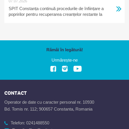
07.07.2026
SPIT Constanța continuă procedurile de înființare a
popririlor pentru recuperarea creanțelor restante la
bugetul local
Rămâi în legătură!
Urmărește-ne
CONTACT
Operator de date cu caracter personal nr. 10930
Bd. Tomis nr. 112; 900657 Constanta, Romania
Telefon:
0241488550