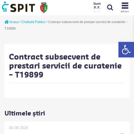
Sunt
P. F.
P. J.
MENIU
Sunt
Acasa
/
Cheltuieli Publice
/
Contract subsecvent de prestari servicii de curatenie –
P. J.
P. F.
T19899
De
Contract subsecvent de
prestari servicii de curatenie
– T19899
Ultimele știri
06.08.2026