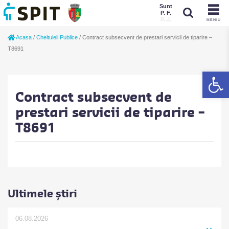
Sunt
P. F.
P. J.
MENIU
Sunt
Acasa
/
Cheltuieli Publice
/
Contract subsecvent de prestari servicii de tiparire –
P. J.
P. F.
T8691
De
Contract subsecvent de
prestari servicii de tiparire –
T8691
Ultimele știri
06.08.2026