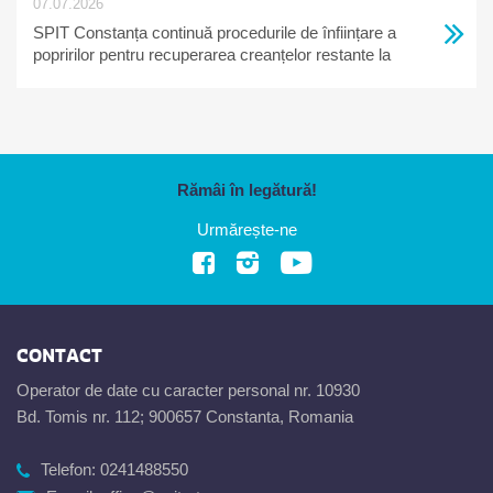
07.07.2026
SPIT Constanța continuă procedurile de înființare a
popririlor pentru recuperarea creanțelor restante la
bugetul local
Rămâi în legătură!
Urmărește-ne
CONTACT
Operator de date cu caracter personal nr. 10930
Bd. Tomis nr. 112; 900657 Constanta, Romania
Telefon:
0241488550