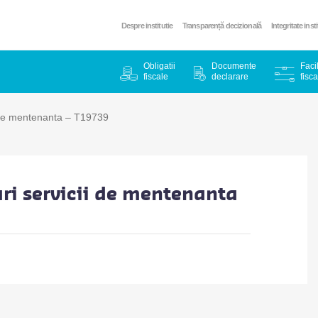
Despre institutie
Transparență decizională
Integritate inst
Obligatii
Documente
Facil
fiscale
declarare
fisca
i de mentenanta – T19739
ri servicii de mentenanta