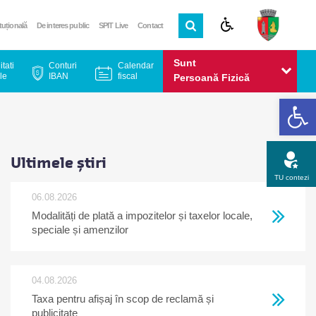
ituțională
De interes public
SPIT Live
Contact
Sunt
itati
Conturi
Calendar
le
IBAN
fiscal
Persoană Fizică
De
Sunt
Persoană Juridică
Ultimele știri
TU contezi
06.08.2026
Modalități de plată a impozitelor și taxelor locale,
Apel gratuit
Newsletter
Program
Opinia ta
speciale și amenzilor
04.08.2026
Taxa pentru afișaj în scop de reclamă și
publicitate