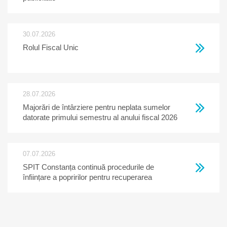
30.07.2026
Rolul Fiscal Unic
28.07.2026
Majorări de întârziere pentru neplata sumelor
datorate primului semestru al anului fiscal 2026
07.07.2026
SPIT Constanța continuă procedurile de
înființare a popririlor pentru recuperarea
creanțelor restante la bugetul local