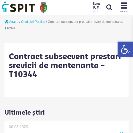
Sunt
P. F.
P. J.
MENIU
Sunt
Acasa
/
Cheltuieli Publice
/
Contract subsecvent prestari srevicii de mentenanta –
P. J.
P. F.
T10344
De
Contract subsecvent prestari
srevicii de mentenanta –
T10344
Ultimele știri
06.08.2026