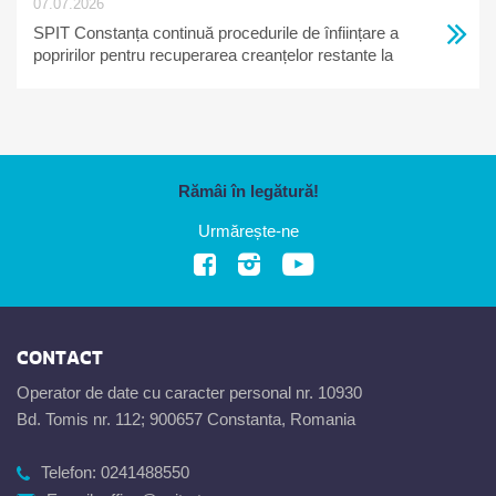
07.07.2026
SPIT Constanța continuă procedurile de înființare a
popririlor pentru recuperarea creanțelor restante la
bugetul local
Rămâi în legătură!
Urmărește-ne
CONTACT
Operator de date cu caracter personal nr. 10930
Bd. Tomis nr. 112; 900657 Constanta, Romania
Telefon:
0241488550