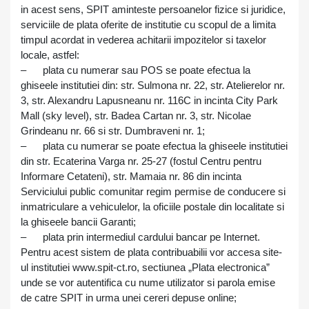
in acest sens, SPIT aminteste persoanelor fizice si juridice,
serviciile de plata oferite de institutie cu scopul de a limita
timpul acordat in vederea achitarii impozitelor si taxelor
locale, astfel:
–
plata cu numerar sau POS se poate efectua la
ghiseele institutiei din: str. Sulmona nr. 22, str. Atelierelor nr.
3, str. Alexandru Lapusneanu nr. 116C in incinta City Park
Mall (sky level), str. Badea Cartan nr. 3, str. Nicolae
Grindeanu nr. 66 si str. Dumbraveni nr. 1;
–
plata cu numerar se poate efectua la ghiseele institutiei
din str. Ecaterina Varga nr. 25-27 (fostul Centru pentru
Informare Cetateni), str. Mamaia nr. 86 din incinta
Serviciului public comunitar regim permise de conducere si
inmatriculare a vehiculelor, la oficiile postale din localitate si
la ghiseele bancii Garanti;
–
plata prin intermediul cardului bancar pe Internet.
Pentru acest sistem de plata contribuabilii vor accesa site-
ul institutiei www.spit-ct.ro, sectiunea „Plata electronica”
unde se vor autentifica cu nume utilizator si parola emise
de catre SPIT in urma unei cereri depuse online;