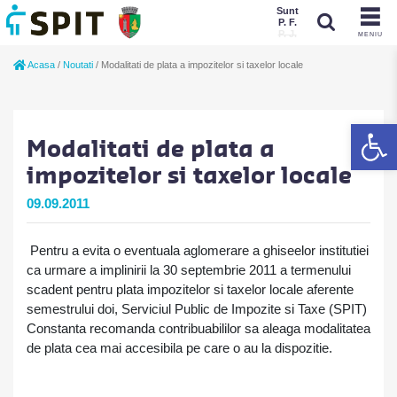
Sunt
P. F.
P. J.
MENIU
Sunt
Acasa
/
Noutati
/
Modalitati de plata a impozitelor si taxelor locale
P. J.
P. F.
De
Modalitati de plata a
impozitelor si taxelor locale
09.09.2011
Pentru a evita o eventuala aglomerare a ghiseelor institutiei
ca urmare a implinirii la 30 septembrie 2011 a termenului
scadent pentru plata impozitelor si taxelor locale aferente
semestrului doi, Serviciul Public de Impozite si Taxe (SPIT)
Constanta recomanda contribuabililor sa aleaga modalitatea
de plata cea mai accesibila pe care o au la dispozitie.