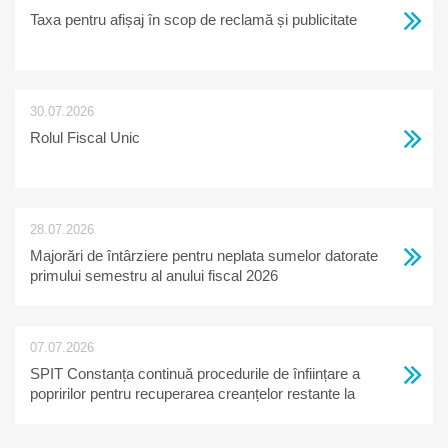
Taxa pentru afișaj în scop de reclamă și publicitate
30.07.2026
Rolul Fiscal Unic
28.07.2026
Majorări de întârziere pentru neplata sumelor datorate
primului semestru al anului fiscal 2026
07.07.2026
SPIT Constanța continuă procedurile de înființare a
popririlor pentru recuperarea creanțelor restante la
bugetul local