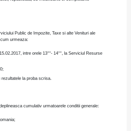
iului Public de Impozite, Taxe si alte Venituri ale
pa cum urmeaza:
5.02.2017, intre orele 13°°- 14°°, la Serviciul Resurse
0;
u rezultatele la proba scrisa.
indeplineasca
cumulativ urmatoarele conditii generale:
 Romania;