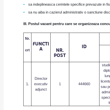
sa indeplineasca cerintele specifice prevazute in fis
sa nu aiba in cazierul administrativ o sanctiune disci
III. Postul vacant pentru care se organizeaza concu
Nr.
FUNCTI
ID
A
NR.
crt
POST
studi
dipl
lun
Director
licent
1.
executiv
1
444660
sau p
adjunct
admin
speci
f