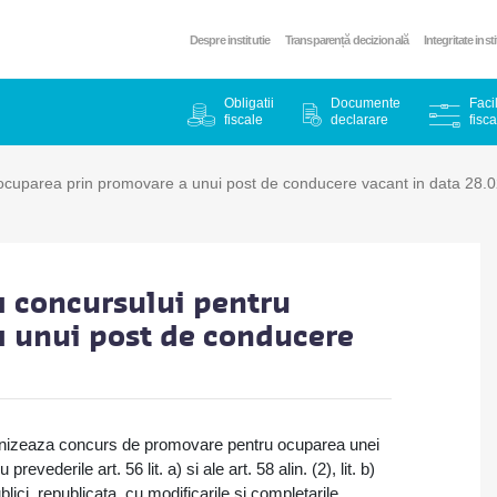
Despre institutie
Transparență decizională
Integritate inst
Obligatii
Documente
Facil
fiscale
declarare
fisca
ocuparea prin promovare a unui post de conducere vacant in data 28.
 concursului pentru
 unui post de conducere
ganizeaza concurs de promovare pentru ocuparea unei
vederile art. 56 lit. a) si ale art. 58 alin. (2), lit. b)
blici, republicata, cu modificarile si completarile