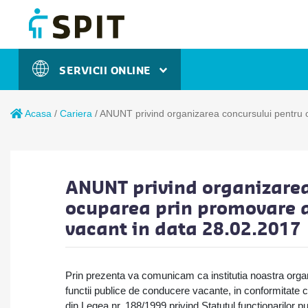
SERVICII ONLINE
Acasa
/
Cariera
/
ANUNT privind organizarea concursului pentru 
ANUNT privind organizarea
ocuparea prin promovare a
vacant in data 28.02.2017
Prin prezenta va comunicam ca institutia noastra or
functii publice de conducere vacante, in conformitate cu pre
din Legea nr. 188/1999 privind Statutul functionarilor pu