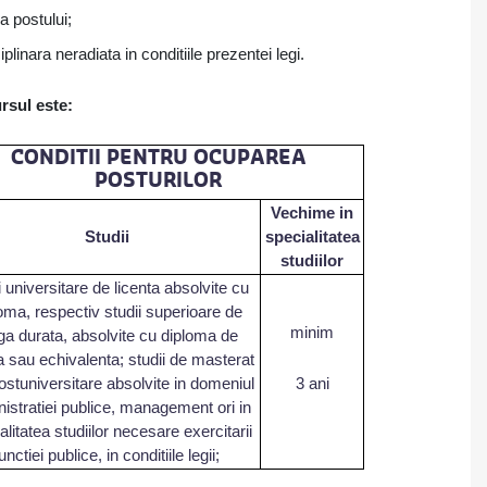
a postului;
plinara neradiata in conditiile prezentei legi.
rsul este:
CONDITII PENTRU OCUPAREA
POSTURILOR
Vechime in
Studii
specialitatea
studiilor
i universitare de licenta absolvite cu
oma, respectiv studii superioare de
minim
ga durata, absolvite cu diploma de
a sau echivalenta;
studii de masterat
ostuniversitare absolvite in domeniul
3 ani
istratiei publice, management ori in
alitatea studiilor necesare exercitarii
unctiei publice, in conditiile legii;