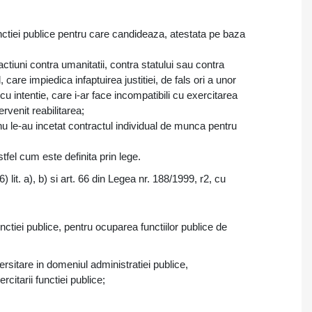
ctiei publice pentru care candideaza, atestata pe baza
ctiuni contra umanitatii, contra statului sau contra
, care impiedica infaptuirea justitiei, de fals ori a unor
cu intentie, care i-ar face incompatibili cu exercitarea
ervenit reabilitarea;
u nu le-au incetat contractul individual de munca pentru
astfel cum este definita prin lege.
6) lit. a), b) si art. 66 din Legea nr. 188/1999, r2, cu
unctiei publice, pentru ocuparea functiilor publice de
rsitare in domeniul administratiei publice,
itarii functiei publice;