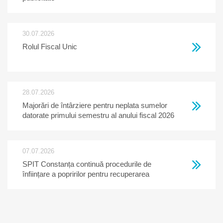
30.07.2026
Rolul Fiscal Unic
28.07.2026
Majorări de întârziere pentru neplata sumelor
datorate primului semestru al anului fiscal 2026
07.07.2026
SPIT Constanța continuă procedurile de
înființare a popririlor pentru recuperarea
creanțelor restante la bugetul local