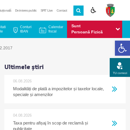
ituțională
De interes public
SPIT Live
Contact
Sunt
itati
Conturi
Calendar
le
IBAN
fiscal
Persoană Fizică
De
Sunt
02.2017
Persoană Juridică
Ultimele știri
TU contezi
06.08.2026
Modalități de plată a impozitelor și taxelor locale,
Apel gratuit
Newsletter
Program
Opinia ta
speciale și amenzilor
04.08.2026
Taxa pentru afișaj în scop de reclamă și
publicitate