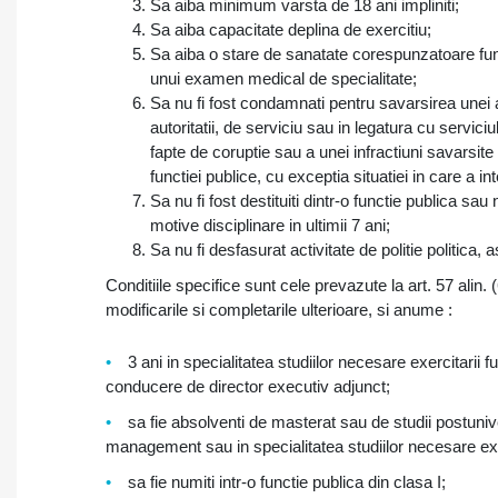
Sa aiba minimum varsta de 18 ani impliniti;
Sa aiba capacitate deplina de exercitiu;
Sa aiba o stare de sanatate corespunzatoare fun
unui examen medical de specialitate;
Sa nu fi fost condamnati pentru savarsirea unei a
autoritatii, de serviciu sau in legatura cu serviciul
fapte de coruptie sau a unei infractiuni savarsite 
functiei publice, cu exceptia situatiei in care a int
Sa nu fi fost destituiti dintr-o functie publica sa
motive disciplinare in ultimii 7 ani;
Sa nu fi desfasurat activitate de politie politica, 
Conditiile specifice sunt cele prevazute la art. 57 alin. (
modificarile si completarile ulterioare, si anume :
3 ani in specialitatea studiilor necesare exercitarii f
conducere de director executiv adjunct;
sa fie absolventi de masterat sau de studii postunive
management sau in specialitatea studiilor necesare exerc
sa fie numiti intr-o functie publica din clasa I;