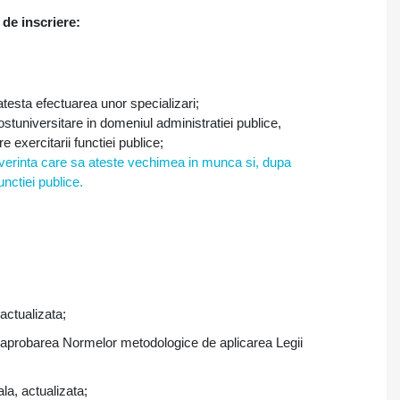
 de inscriere:
 atesta efectuarea unor specializari;
stuniversitare in domeniul administratiei publice,
 exercitarii functiei publice;
verinta care sa ateste vechimea in munca si, dupa
unctiei publice.
 actualizata;
u aprobarea Normelor metodologice de aplicarea Legii
la, actualizata;