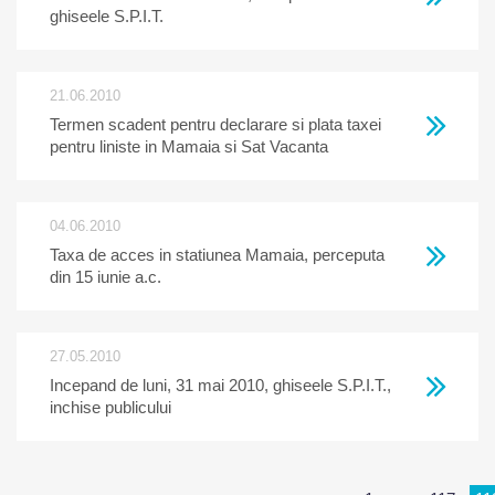
ghiseele S.P.I.T.
21.06.2010
Termen scadent pentru declarare si plata taxei
pentru liniste in Mamaia si Sat Vacanta
04.06.2010
Taxa de acces in statiunea Mamaia, perceputa
din 15 iunie a.c.
27.05.2010
Incepand de luni, 31 mai 2010, ghiseele S.P.I.T.,
inchise publicului