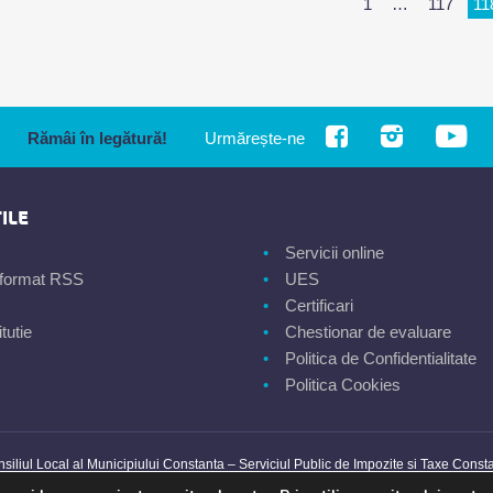
1
…
117
11
Rămâi în legătură!
Urmărește-ne
ILE
Servicii online
n format RSS
UES
Certificari
tutie
Chestionar de evaluare
Politica de Confidentialitate
Politica Cookies
siliul Local al Municipiului Constanta – Serviciul Public de Impozite si Taxe Const