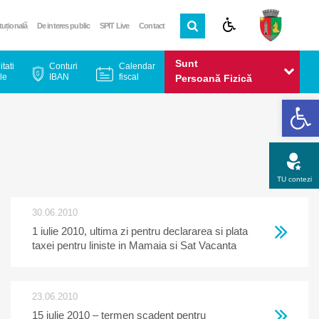
ituțională
De interes public
SPIT Live
Contact
Sunt
itati
Conturi
Calendar
le
IBAN
fiscal
Persoană Fizică
De
Sunt
Persoană Juridică
TU contezi
30.06.2010
Apel gratuit
Newsletter
Program
Opinia ta
1 iulie 2010, ultima zi pentru declararea si plata
taxei pentru liniste in Mamaia si Sat Vacanta
23.06.2010
15 iulie 2010 – termen scadent pentru