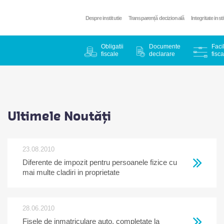
Despre institutie
Transparență decizională
Integritate inst
Obligatii
Documente
Facil
fiscale
declarare
fisca
Ultimele Noutăți
23.08.2010
Diferente de impozit pentru persoanele fizice cu
mai multe cladiri in proprietate
28.06.2010
Fisele de inmatriculare auto, completate la