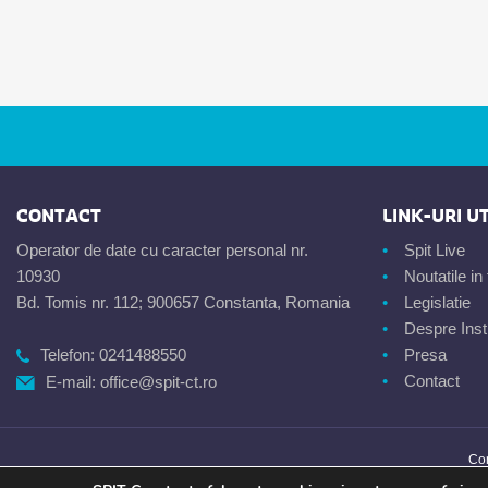
CONTACT
LINK-URI UT
Operator de date cu caracter personal nr.
Spit Live
10930
Noutatile i
Bd. Tomis nr. 112; 900657 Constanta, Romania
Legislatie
Despre Insti
Telefon:
0241488550
Presa
Contact
E-mail:
office@spit-ct.ro
Con