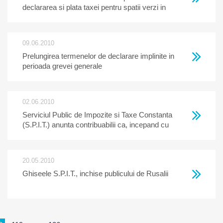
declararea si plata taxei pentru spatii verzi in
statiunea Mamaia
09.06.2010
Prelungirea termenelor de declarare implinite in
perioada grevei generale
02.06.2010
Serviciul Public de Impozite si Taxe Constanta
(S.P.I.T.) anunta contribuabilii ca, incepand cu
data de 2 iunie 2010, ora 11.00, se suspenda
greva generala pe termen nelimitat declansata
la nivel national. In consecinta, Serviciul Public
20.05.2010
de Impozite si Taxe Constanta isi va relua
Ghiseele S.P.I.T., inchise publicului de Rusalii
activitatea in conditii normale.