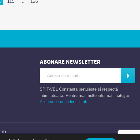
8
119
…
126
ABONARE NEWSLETTER
Introdu adresa de e-mail
Abone
SPIT-VBL Constanța prețuiește și respectă
intimitatea ta. Pentru mai multe informații, citește
Politica de confidențialitate
anta