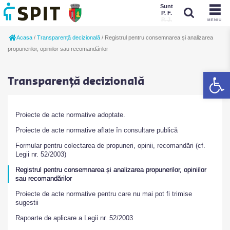
Sunt
P. F.
P. J.
MENIU
Sunt
Acasa
/
Transparență decizională
/
Registrul pentru consemnarea și analizarea
P. J.
P. F.
propunerilor, opiniilor sau recomandărilor
De
Transparență decizională
Proiecte de acte normative adoptate.
Proiecte de acte normative aflate în consultare publică
Formular pentru colectarea de propuneri, opinii, recomandări (cf.
Legii nr. 52/2003)
Registrul pentru consemnarea și analizarea propunerilor, opiniilor
sau recomandărilor
Proiecte de acte normative pentru care nu mai pot fi trimise
sugestii
Rapoarte de aplicare a Legii nr. 52/2003