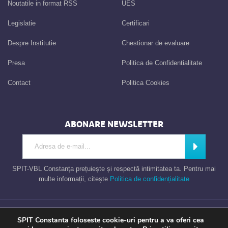
Noutatile in format RSS
UES
Legislatie
Certificari
Despre Institutie
Chestionar de evaluare
Presa
Politica de Confidentialitate
Contact
Politica Cookies
ABONARE NEWSLETTER
Introdu adresa de e-mail
Abonează-
SPIT-VBL Constanța prețuiește și respectă intimitatea ta. Pentru mai
multe informații, citește
Politica de confidențialitate
Consiliul Local al Municipiului Constanta – Serviciul Public de Impozite si
SPIT Constanta foloseste cookie-uri pentru a va oferi cea
Taxe Constanta