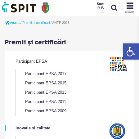
Sunt
P. F.
P. J.
MENIU
Sunt
Acasa
/
Premii si certificari
/
ANFP 2013
P. J.
P. F.
Premii și certificări
De
Participant EPSA
Participant EPSA 2017
Participant EPSA 2015
Participant EPSA 2013
Participant EPSA 2011
Participant EPSA 2009
Inovatie si calitate