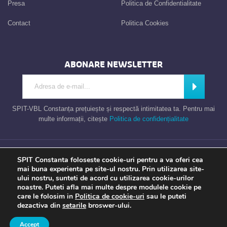
Presa
Politica de Confidentialitate
Contact
Politica Cookies
ABONARE NEWSLETTER
Introdu adresa de e-mail
Abonează-
SPIT-VBL Constanța prețuiește și respectă intimitatea ta. Pentru mai
multe informații, citește
Politica de confidențialitate
Consiliul Local al Municipiului Constanta – Serviciul Public de Impozite si
SPIT Constanta foloseste cookie-uri pentru a va oferi cea
Taxe Constanta
mai buna experienta pe site-ul nostru. Prin utilizarea site-
ului nostru, sunteti de acord cu utilizarea cookie-urilor
noastre. Puteti afla mai multe despre modulele cookie pe
care le folosim in
Politica de cookie-uri
sau le puteti
Apel gratuit
Newsletter
Program
Opinia ta
dezactiva din
setarile
broswer-ului.
TU contezi
Accept
a piece of
evonomix's
DNA