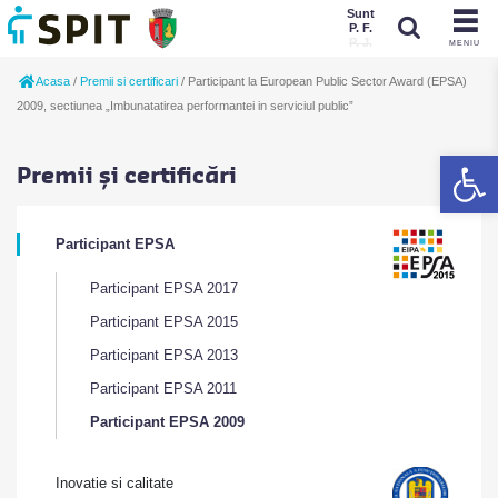
Sunt
P. F.
P. J.
MENIU
Sunt
Acasa
/
Premii si certificari
/
Participant la European Public Sector Award (EPSA)
P. J.
P. F.
2009, sectiunea „Imbunatatirea performantei in serviciul public”
De
Premii și certificări
Participant EPSA
Participant EPSA 2017
Participant EPSA 2015
Participant EPSA 2013
Participant EPSA 2011
Participant EPSA 2009
Inovatie si calitate